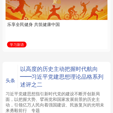
中国
全面振兴
法律
中央文件
金融
汽车
学习新语
习近平总书记关切事
食品
人居
信息化
数字经济
学术中国
乡村振兴
银龄
溯源中国
以高度的历史主动把握时代航向
——习近平党建思想理论品格系列
城市
旅游
能源
会展
头条
述评之二
彩票
娱乐
时尚
悦读
习近平党建思想指引新时代党的建设不断开创新局
面，以把握大势、擘画党和国家发展前景的历史主
动，引领亿万人民向着强国建设、民族复兴的光明未
公益
一带一路
亚太网
上市公司
来勇毅前行
专题
文化产业
地方频道