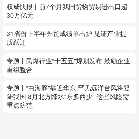
质跃迁
专题丨
民爆行业“十五五”规划发布 鼓励企业
重组整合
专题丨
“白海豚”靠近华东
罕见远洋台风将登
陆我国
8月北方降水“东多西少” 这些风险需
重点防范
美将对多晶硅衍生品加征关税 引入最低进口
价机制
专题丨
伊拟禁敌对方通行霍尔木兹海峡 重罚
违规者
伊媒：格什姆岛附近爆炸声系打
击“敌对目标”所致