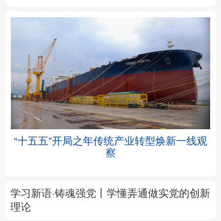
北京
天津
河北
山西
辽宁
吉林
上海
江苏
浙江
安徽
福建
江西
帧
“十五五”开局之年传统产业转型焕新一线观
察
山东
河南
湖北
湖南
广东
广西
海南
重庆
学习新语·铸魂强党丨学懂弄通做实党的创新
四川
贵州
云南
西藏
理论
陕西
甘肃
青海
宁夏
大道行天下丨最是真情暖人心——中国元首
外交的
世界
情怀与大国气派
新疆
内蒙古
黑龙江