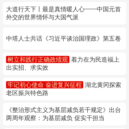
中塔人士共话《习近平谈治国理政》第五卷
多语种频道
树立和践行正确政绩观
着力在为民造福上
English
Español
Français
عربى
出实招、求实效
Русский язык
日本語
한국어
牢记初心使命 奋进复兴征程
湖北黄冈探索
Deutsch
Português
老区振兴特色路
《整治形式主义为基层减负若干规定》出台
两周年
观察
：为基层减负 促实干担当
权威快报丨前7个月我国货物贸易进出口超
30万亿元
31省份上半年外贸成绩单出炉 见证产业提