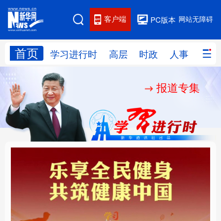
客户端
网站无障碍
PC版本
首页
网站地图
学习进行时
高层
时政
人事
国际
报道专集
学习进行时
高层
时政
人事
国际
财经
网评
港澳
台湾
思客智库
全球连线
教育
科技
科创
量子
体育
文化
书画
健康
军事
乐享全民健身 共筑健康
厚植营商沃土推动东北
访谈
视频
图片
政务