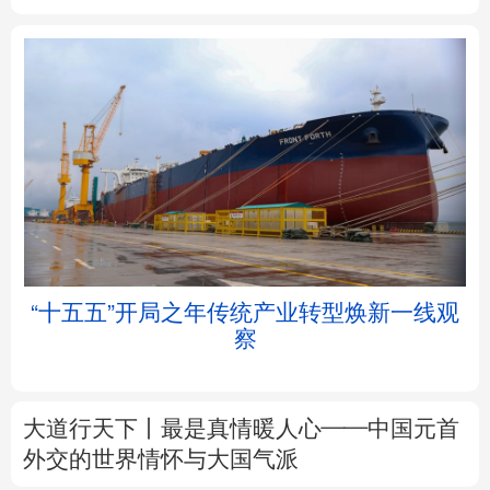
北京
天津
河北
山西
辽宁
吉林
上海
江苏
浙江
安徽
福建
江西
“十五五”开局之年传统产业转型焕新一线观
察
山东
河南
湖北
湖南
广东
广西
海南
重庆
大道行天下丨最是真情暖人心——中国元首
四川
贵州
云南
西藏
外交的
世界
情怀与大国气派
陕西
甘肃
青海
宁夏
中塔人士共话《习近平谈治国理政》第五卷
新疆
内蒙古
黑龙江