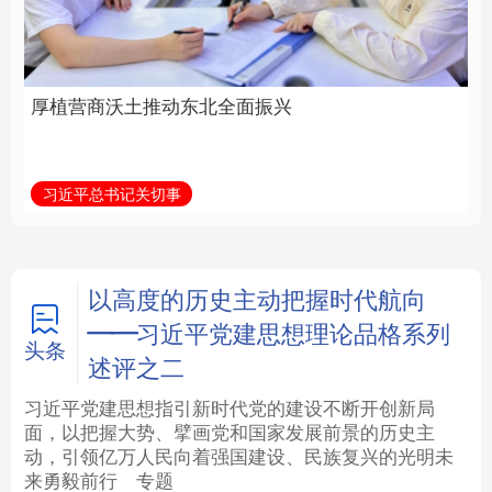
全面振兴
建设为统领加强党的各
方面建设
法律
中央文件
金融
汽车
习近平总书记关切事
学习新语
食品
人居
信息化
数字经济
学术中国
乡村振兴
银龄
溯源中国
以高度的历史主动把握时代航向
——习近平党建思想理论品格系列
城市
旅游
能源
会展
头条
述评之二
彩票
娱乐
时尚
悦读
习近平党建思想指引新时代党的建设不断开创新局
面，以把握大势、擘画党和国家发展前景的历史主
动，引领亿万人民向着强国建设、民族复兴的光明未
公益
一带一路
亚太网
上市公司
来勇毅前行
专题
文化产业
地方频道