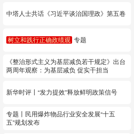
树立和践行正确政绩观
专题
多语种频道
《整治形式主义为基层减负若干规定》出台
English
Español
Français
عربى
两周年
观察
：为基层减负 促实干担当
Русский язык
日本語
한국어
新华时评丨“发力提效”释放鲜明政策信号
Deutsch
Português
专题丨
民用爆炸物品行业安全发展“十五
五”规划发布
专家解读中国首例对外贸易国家安全调查：
中国经贸治理体系一次重要升级
专题丨
“白海豚”逼近华东 罕见远洋台风将登