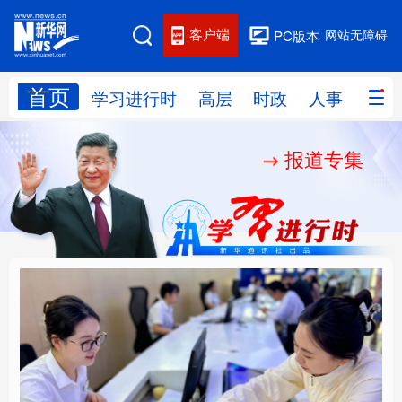
客户端
网站无障碍
PC版本
首页
网站地图
学习进行时
高层
时政
人事
国际
报道专集
学习进行时
高层
时政
人事
国际
财经
网评
港澳
台湾
思客智库
全球连线
教育
科技
科创
量子
体育
文化
书画
健康
军事
厚植营商沃土推动东北
铸魂强党丨以党的政治
访谈
视频
图片
政务