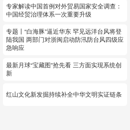
陆我国
两部门对浙闽启动防汛防台风四级应
急响应
最新月球“宝藏图”抢先看
三方面实现系统创
新
红山文化新发掘持续补全中华文明实证链条
外交部就广岛核爆81周年答问
警惕日本拥
核野心
专题丨
伊拟禁止敌对方通行霍尔木兹海峡 违
者重罚