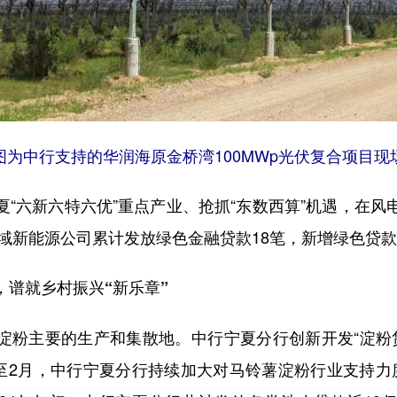
图为中行支持的华润海原金桥湾100MWp光伏复合项目现
六新六特六优”重点产业、抢抓“东数西算”机遇，在风
区域新能源公司累计发放绿色金融贷款18笔，新增绿色贷款1
谱就乡村振兴“新乐章”
主要的生产和集散地。中行宁夏分行创新开发“淀粉贷”
年1至2月，中行宁夏分行持续加大对马铃薯淀粉行业支持力