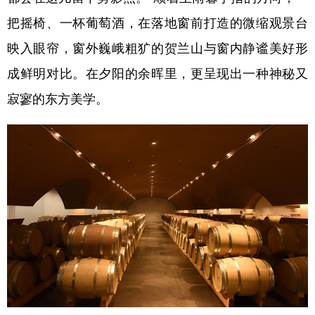
把摇椅、一杯葡萄酒，在落地窗前打造的微缩观景台
映入眼帘，窗外巍峨粗犷的贺兰山与窗内静谧美好形
成鲜明对比。在夕阳的余晖里，更呈现出一种神秘又
寂寥的东方美学。