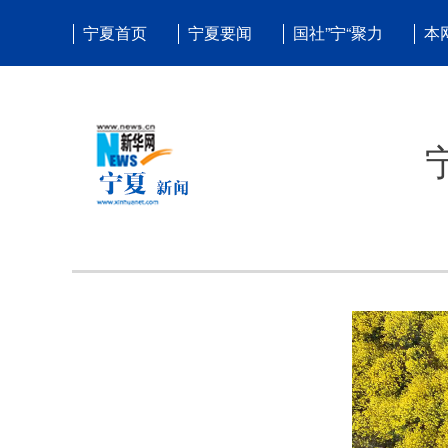
宁夏首页
宁夏要闻
国社”宁“聚力
本