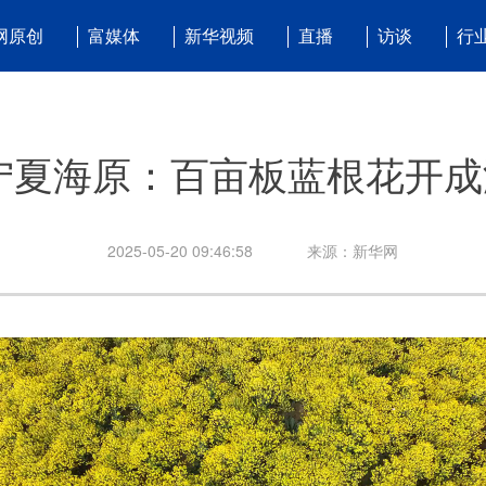
网原创
富媒体
新华视频
直播
访谈
行
宁夏海原：百亩板蓝根花开成
2025-05-20 09:46:58
来源：新华网