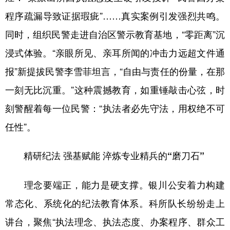
程序疏漏导致证据瑕疵”……真实案例引发强烈共鸣。
同时，组织民警走进自治区警示教育基地，“零距离”沉
浸式体验。“亲眼所见、亲耳所闻的冲击力远超文件通
报”新提拔民警李雪菲坦言，“自由与责任的份量，在那
一刻无比沉重。”这种震撼教育，如重锤敲击心弦，时
刻警醒着每一位民警：“执法者必先守法，用权绝不可
任性”。
精研纪法 强基赋能 淬炼专业精兵的“磨刀石”
理念要端正，能力是硬支撑。银川公安着力构建
常态化、系统化的纪法教育体系。科所队长纷纷走上
讲台，聚焦“执法理念、执法态度、办案程序、群众工