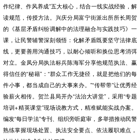
作纪律、作风养成”五大核心，结合一线实战经验，解
读规范，传授方法。兴庆分局富宁街派出所所长周贺
的《基层矛盾纠纷调解中的法理融合与实践技巧》一
课，让民警辅警深刻领悟：化解矛盾既要坚守法律底
线，更要善用沟通技巧，以耐心倾听和换位思考消弭
对立。金凤分局执法标兵陈海军分享他规范执法、赢
得信任的“秘籍”：“群众工作无捷径，就是把他们的每
件小事，都当成自己的大事来办。”“传帮带”让优秀经
验薪火相传。贺兰县局开办“法治大讲堂”，采用“专题
培训+精英课堂”现场说教方式，精准赋能实战办案。
编发“每日学法”专刊、组织旁听庭审，多举措推动民警
熟练掌握现场处置、执法安全要点、依法履职难点，