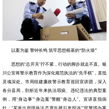
以案为鉴 警钟长鸣 筑牢思想根基的“防火墙”
思想的“总开关”拧不紧，行动的脚步就走不直。银
川公安将警示教育作为深化规范执法的“先手棋”，直抵
灵魂深处。市局组建廉政警示教育巡回宣讲团，深入
各分县局，剖析近年来执法瑕疵、违纪违法的典型案
例，用“身边事”“身边案”警醒“身边人”。宣讲直指病
灶：“某派出所因执法态度生硬引发投诉”“民警因办案