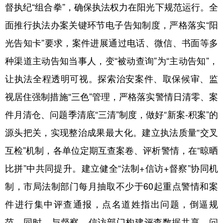
督执纪“组合拳”，确保执法权力在阳光下规范运行。全
面推行执法办案关键环节电子告知制度，严格落实“阳
光告知卡”要求，案件进展通过电话、微信、书面等多
种渠道主动告知当事人，变“被动查询”为“主动告知”，
让执法全程透明可视。探索治安案件、取保候审、监
视居住强制措施“三色”管理，严格落实警情日清零、案
件月清仓、问题季清底“三清”制度，做好“新案-积案”的
源头把关，实现整治成果最大化。建立执法质量“交叉
互检”机制，各单位定期互查案卷、评析警情，在“晾晒
比拼”中共同提升。建立健全“法制+信访+督察”协同机
制，市局法制部门每月抽取不少于60起重点警情和案
件进行集中评查通报，点名道姓指出问题，倒逼规
范，同时，与督察、信访部门构建评查数据共享、问