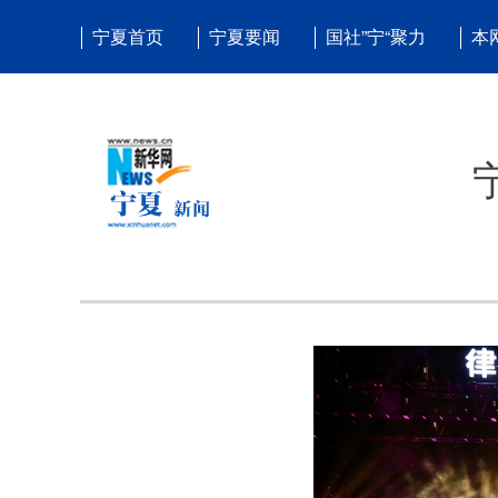
宁夏首页
宁夏要闻
国社”宁“聚力
本