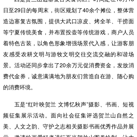
日至29日的每周末，街区规划了40余个摊位，整体营
造边塞复古氛围，提供大武口凉皮、烤全羊、干捞面
等宁夏传统美食，并布置投壶等传统游戏，商户人员
着特色古装，以角色形象增强场景代入感，让游客朋
友感受农耕文明与游牧文明交往交流交融的和谐场
景。活动还同步拿出了20余万元促消费资金，发放消
费代金券，诚意满满地为朋友们营造自在游、随心购
的消费环境。
五是“红叶映贺兰 文博忆秋声”摄影、书画、短视
频征集展示活动。面向社会征集评选贺兰山自然之
美、人文之韵、守护之志相关摄影书画优秀作品并展
示，邀请绘画爱好者进行百米贺兰山图卷绘制，让大