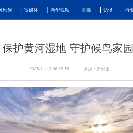
网原创
富媒体
新华视频
直播
访谈
行
保护黄河湿地 守护候鸟家
2025-11-13 08:29:58
来源：新华社