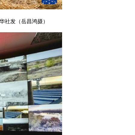
新华社发（岳昌鸿摄）