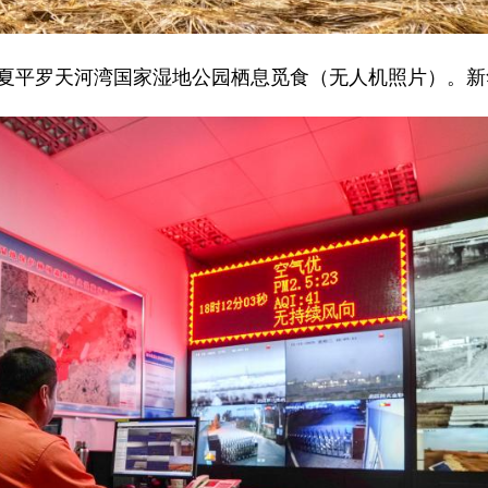
宁夏平罗天河湾国家湿地公园栖息觅食（无人机照片）。