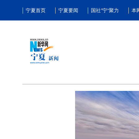
宁夏首页
宁夏要闻
国社”宁“聚力
本