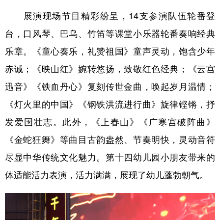
展演现场节目精彩纷呈，14支参演队伍轮番登
台，口风琴、巴乌、竹笛等课堂小乐器轮番奏响经典
乐章。《童心奏乐，礼赞祖国》童声灵动，饱含少年
赤诚；《映山红》婉转悠扬，致敬红色经典；《云宫
迅音》《铁血丹心》复刻传世金曲，唤起岁月温情；
《灯火里的中国》《钢铁洪流进行曲》旋律铿锵，抒
发爱国壮志。此外，《上春山》《广寒宫破阵曲》
《金蛇狂舞》等曲目古韵盎然、节奏明快，灵动音符
尽显中华传统文化魅力。第十四幼儿园小朋友带来的
体适能活力表演，活力满满，展现了幼儿蓬勃朝气。