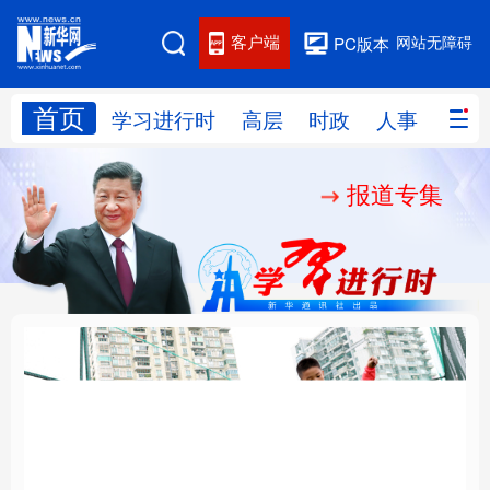
客户端
网站无障碍
PC版本
首页
网站地图
学习进行时
高层
时政
人事
国际
报道专集
学习进行时
高层
时政
人事
国际
财经
网评
港澳
台湾
思客智库
全球连线
教育
科技
科创
量子
体育
文化
书画
健康
军事
构建更高水平的全民健
铸魂强党丨坚持以党性
访谈
视频
图片
政务