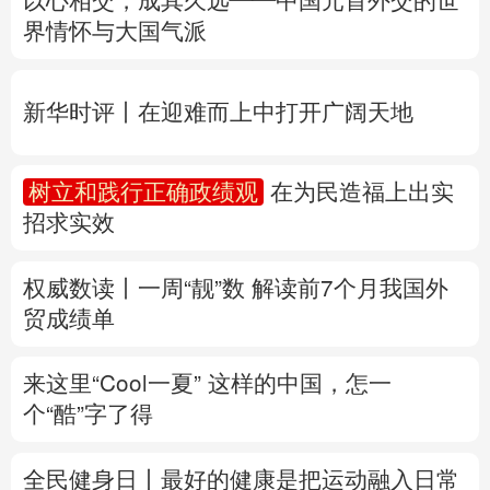
多语种频道
树立和践行正确政绩观
在为民造福上出实
招求实效
English
Español
Français
عربى
Русский язык
日本語
한국어
权威数读丨一周“靓”数
解读前7个月我国外
贸成绩单
Deutsch
Português
来这里“Cool一夏”
这样的中国，怎一
个“酷”字了得
全民健身日丨
最好的健康是把运动融入日常
家门口的运动场地，你都了解吗？
专题丨
台风“白海豚”逼近 重大气象灾害应急
响应升级