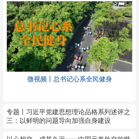
北京
天津
河北
山西
辽宁
吉林
上海
江苏
微视频丨总书记心系全民健身
浙江
安徽
福建
江西
山东
河南
湖北
湖南
专题丨
习近平党建思想理论品格系列述评之
广东
广西
海南
重庆
三：以鲜明的问题导向加强自身建设
四川
贵州
云南
西藏
以心相交，成其久远——中国元首外交的世
陕西
甘肃
青海
宁夏
界情怀与大国气派
新疆
内蒙古
黑龙江
新华时评丨在迎难而上中打开广阔天地