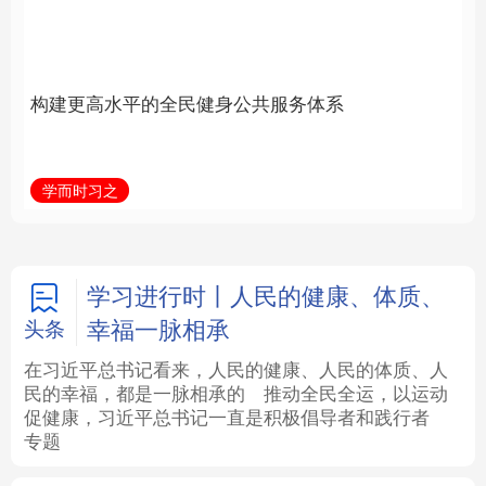
身公共服务体系
立身做事
法律
中央文件
金融
汽车
学而时习之
学习新语
食品
人居
信息化
数字经济
学术中国
乡村振兴
银龄
溯源中国
学习进行时丨人民的健康、体质、
幸福一脉相承
头条
城市
旅游
能源
会展
在习近平总书记看来，人民的健康、人民的体质、人
民的幸福，都是一脉相承的
推动全民全运，以运动
彩票
娱乐
时尚
悦读
促健康，习近平总书记一直是积极倡导者和践行者
专题
公益
一带一路
亚太网
上市公司
文化产业
地方频道