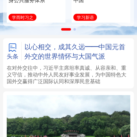
系
中国
全面振兴
法律
中央文件
金融
汽车
学习新语
习近平总书记关切事
食品
人居
信息化
数字经济
学术中国
乡村振兴
银龄
溯源中国
以心相交，成其久远——中国元首
外交的世界情怀与大国气派
头条
城市
旅游
能源
会展
在对外交往中，习近平主席坦率真诚、从容亲和、重
义守信，推动中外人民友好事业发展，为中国特色大
彩票
娱乐
时尚
悦读
国外交赢得广泛国际认同和深厚民意基础
公益
一带一路
亚太网
上市公司
文化产业
地方频道