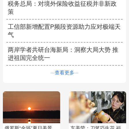
税务总局：对境外保险收益征税并非新政
策
工信部新增配置P频段资源助力应对极端天
气
两岸学者共研台海新局：洞察大局大势 推
进祖国完全统一
···查看更多···
金环”夏日美景
车美莹：刀笔巧生花 福
科研人