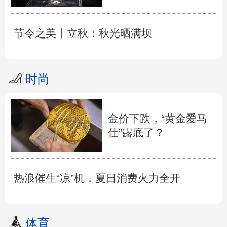
节令之美丨立秋：秋光晒满坝
时尚
金价下跌，“黄金爱马
仕”露底了？
热浪催生“凉”机，夏日消费火力全开
体育