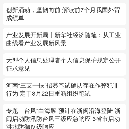
创新涌动，坚韧向前 解读前7个月我国外贸
多语种频道
成绩单
English
Español
Français
عربى
产业发展开新局丨
新华社经济随笔：从工业
Русский язык
日本語
한국어
曲线看产业发展新风景
Deutsch
Português
大型个人信息处理者个人信息保护规定公开
征求意见
河南“三支一扶”招募笔试确认存在作弊犯罪
行为
定于8月22日重新组织笔试
专题丨
台风“白海豚”预计在浙闽沿海登陆
浙
闽启动防汛防台风三级应急响应
6省市启动
洪水防御Ⅳ级响应