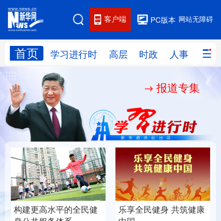
客户端
网站无障碍
PC版本
首页
网站地图
学习进行时
高层
时政
人事
国际
报道专集
学习进行时
高层
时政
人事
国际
财经
网评
港澳
台湾
思客智库
全球连线
教育
科技
科创
量子
体育
文化
书画
健康
军事
的全民健
乐享全民健身 共筑健康
厚植营商沃土推动
访谈
视频
图片
政务