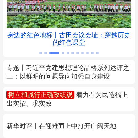
北京
天津
河北
山西
辽宁
吉林
上海
江苏
红色地标丨古田会议会址：穿越历史
严
的红色课堂
浙江
安徽
福建
江西
山东
河南
湖北
湖南
专题丨
习近平党建思想理论品格系列述评之
三：以鲜明的问题导向加强自身建设
广东
广西
海南
重庆
四川
贵州
云南
西藏
树立和践行正确政绩观
着力在为民造福上
出实招、求实效
陕西
甘肃
青海
宁夏
新疆
内蒙古
黑龙江
新华时评丨在迎难而上中打开广阔天地