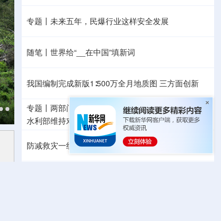
专题丨
未来五年，民爆行业这样安全发展
随笔丨世界给“__在中国”填新词
我国编制完成新版1∶500万全月地质图 三方面创新
专题丨
两部门对浙、闽启动防汛防台风四级应急响应
水利部维持对陕、黑的洪水防御Ⅳ级应急响应
防减救灾一线见闻丨高温持续，多地旱涝同防保民生
我国对派拓公司在华销售产品启动网络安全审查
外交部发言人就广岛核爆81周年等答问
高市早苗就“无核三原则”的表态含糊其辞