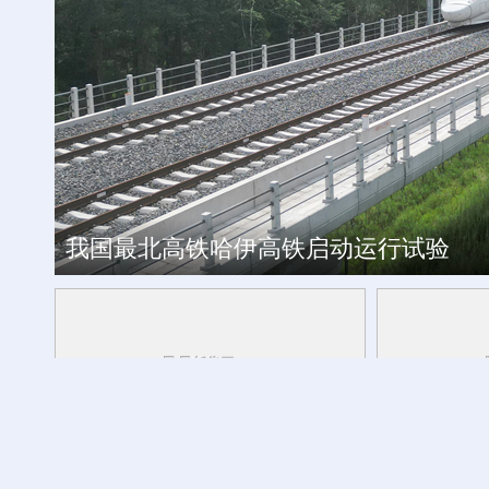
工银私人银行 君子偕伙伴同行
我国最北高铁哈伊高铁启动运行试验