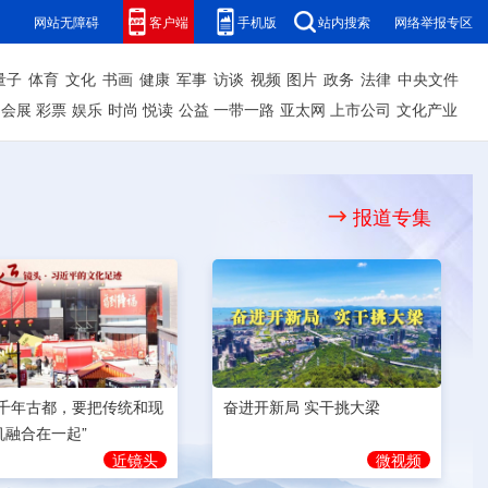
网站无障碍
客户端
手机版
站内搜索
网络举报专区
量子
体育
文化
书画
健康
军事
访谈
视频
图片
政务
法律
中央文件
会展
彩票
娱乐
时尚
悦读
公益
一带一路
亚太网
上市公司
文化产业
报道专集
奋进开新局 实干挑大梁
为千年古都，要把传统和现
机融合在一起”
微视频
近镜头