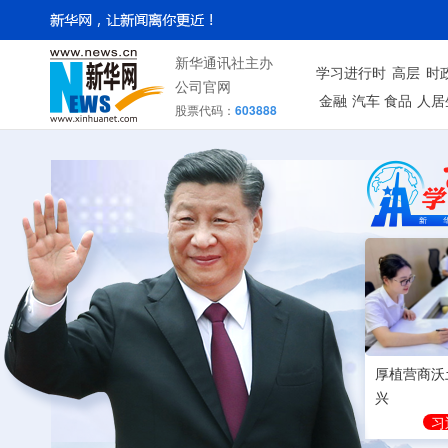
新华通讯社主办
学习进行时
高层
时
公司官网
金融
汽车
食品
人居
股票代码：
603888
厚植营商沃
兴
习