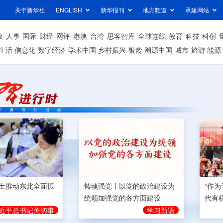
关于新华社
ENGLISH
新华报刊
地方频道
承建网站
政
人事
国际
财经
网评
港澳
台湾
思客智库
全球连线
教育
科技
科创
生活
信息化
数字经济
学术中国
乡村振兴
银龄
溯源中国
城市
旅游
能源
土推动东北全面振
铸魂强党丨以党的政治建设为
“作
统领加强党的各方面建设
代有
近平总书记关切事
学习新语