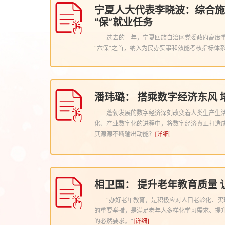
宁夏人大代表李晓波：综合施策
“保”就业任务
过去的一年，宁夏回族自治区党委政府高度重
“六保”之首，纳入为民办实事和效能考核指标体系
潘玮璐： 搭乘数字经济东风 
蓬勃发展的数字经济深刻改变着人类生产生
化、产业数字化的进程中，将数字经济真正打造
其源源不断输出动能？
[详细]
相卫国： 提升老年教育质量 
“办好老年教育，是积极应对人口老龄化、实
的重要举措，是满足老年人多样化学习需求、提
的必然要求。”
[详细]