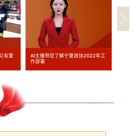
又有重
AI主播带您了解宁夏政协2022年工
汤瑞：
作部署
城焕发