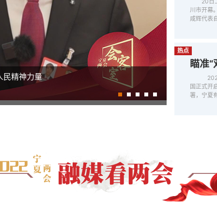
20
川市开幕
咸辉代表
热点
瞄准“
开幕
20
国正式开启
署，宁夏