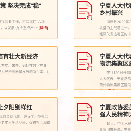
 坚决完成“稳”
宁夏人大代
乡村振兴
视就业工作，将其摆在“六稳”
海原县2020
，以发展“九个重点产业”
[详细]
攻坚的主战场之一。
经济欠发达地区的市
细]
培育壮大新经济
宁夏人大代
物流集聚区
活方式。未来，如何在数字产业
成为经济高质量发展的新引擎，让
在1月20日开
人大代表、宁夏然尔
现代物流集聚区建设
能。
[详细]
让夕阳别样红
宁夏政协委
强人民精神
现教育现代化、建设学习型社会
升老年人生活品质、促进社会和谐
19日，中国人
夏银川市开幕。宁夏