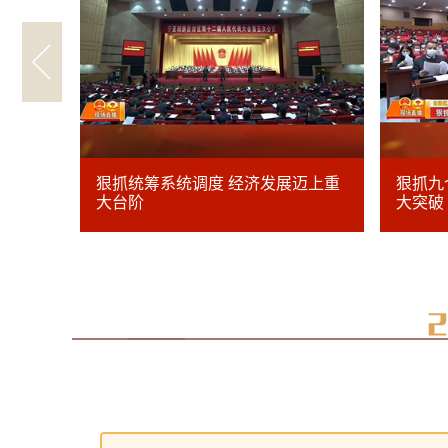
狠抓统筹系统调度 经济发展迈上重
狠抓九
大台阶
大突破